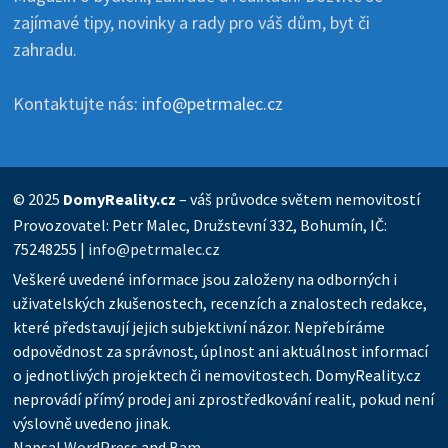
zajímavé tipy, novinky a rady pro váš dům, byt či
zahradu.
Kontaktujte nás:
info@petrmalec.cz
© 2025
DomyReality.cz
– váš průvodce světem nemovitostí
Provozovatel: Petr Malec, Družstevní 332, Bohumín, IČ:
75248255 |
info@petrmalec.cz
Veškeré uvedené informace jsou založeny na odborných i
uživatelských zkušenostech, recenzích a znalostech redakce,
které představují jejich subjektivní názor. Nepřebíráme
odpovědnost za správnost, úplnost ani aktuálnost informací
o jednotlivých projektech či nemovitostech. DomyReality.cz
neprovádí přímý prodej ani zprostředkování realit, pokud není
výslovně uvedeno jinak.
Napsal
WordPress
and
Bam
.