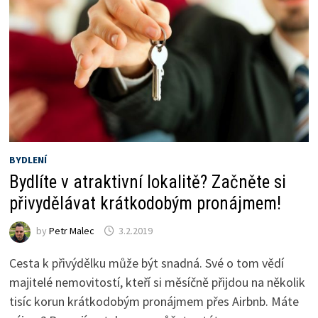
BYDLENÍ
Bydlíte v atraktivní lokalitě? Začněte si
přivydělávat krátkodobým pronájmem!
by
Petr Malec
3.2.2019
Cesta k přivýdělku může být snadná. Své o tom vědí
majitelé nemovitostí, kteří si měsíčně přijdou na několik
tisíc korun krátkodobým pronájmem přes Airbnb. Máte