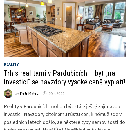
REALITY
Trh s realitami v Pardubicích – byt „na
investici“ se navzdory vysoké ceně vyplatí!
by
Petr Malec
20.4.2022
Reality v Pardubicích mohou být stále ještě zajímavou
investicí. Navzdory citelnému růstu cen, k němuž zde v
posledních letech došlo, se některé typy nemovitostí do
budoucna vyplatí. Nevěříte? Například byty. Mysleli …