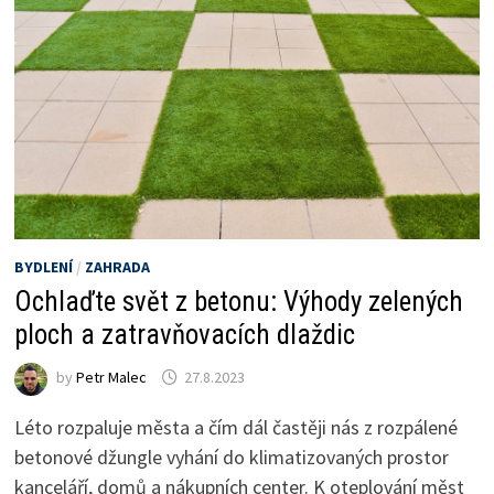
BYDLENÍ
/
ZAHRADA
Ochlaďte svět z betonu: Výhody zelených
ploch a zatravňovacích dlaždic
by
Petr Malec
27.8.2023
Léto rozpaluje města a čím dál častěji nás z rozpálené
betonové džungle vyhání do klimatizovaných prostor
kanceláří, domů a nákupních center. K oteplování měst