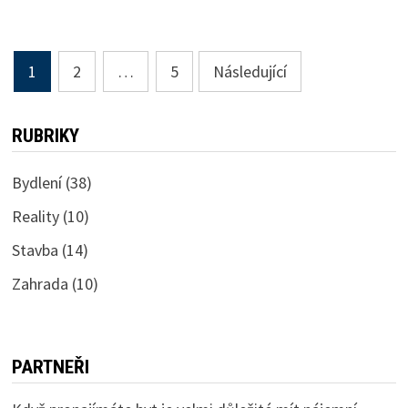
Stránkování
1
2
…
5
Následující
příspěvků
RUBRIKY
Bydlení
(38)
Reality
(10)
Stavba
(14)
Zahrada
(10)
PARTNEŘI