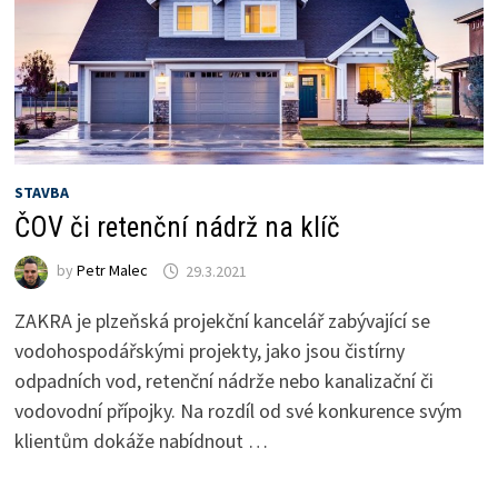
STAVBA
ČOV či retenční nádrž na klíč
by
Petr Malec
29.3.2021
ZAKRA je plzeňská projekční kancelář zabývající se
vodohospodářskými projekty, jako jsou čistírny
odpadních vod, retenční nádrže nebo kanalizační či
vodovodní přípojky. Na rozdíl od své konkurence svým
klientům dokáže nabídnout …