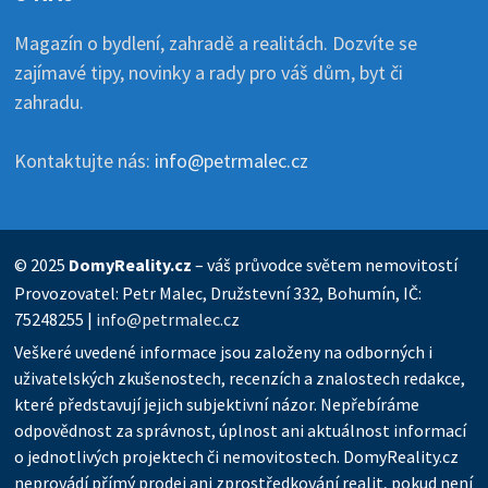
Magazín o bydlení, zahradě a realitách. Dozvíte se
zajímavé tipy, novinky a rady pro váš dům, byt či
zahradu.
Kontaktujte nás:
info@petrmalec.cz
© 2025
DomyReality.cz
– váš průvodce světem nemovitostí
Provozovatel: Petr Malec, Družstevní 332, Bohumín, IČ:
75248255 |
info@petrmalec.cz
Veškeré uvedené informace jsou založeny na odborných i
uživatelských zkušenostech, recenzích a znalostech redakce,
které představují jejich subjektivní názor. Nepřebíráme
odpovědnost za správnost, úplnost ani aktuálnost informací
o jednotlivých projektech či nemovitostech. DomyReality.cz
neprovádí přímý prodej ani zprostředkování realit, pokud není