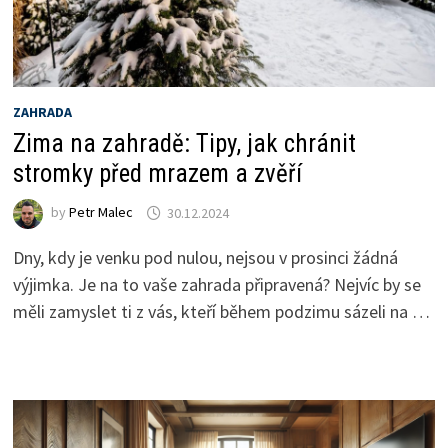
ZAHRADA
Zima na zahradě: Tipy, jak chránit
stromky před mrazem a zvěří
by
Petr Malec
30.12.2024
Dny, kdy je venku pod nulou, nejsou v prosinci žádná
výjimka. Je na to vaše zahrada připravená? Nejvíc by se
měli zamyslet ti z vás, kteří během podzimu sázeli na …