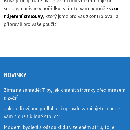
Když pronajímáte byt je velmi důležité mít nájemní
smlouvu právně v pořádku, s tímto vám pomůže
vzor
nájemní smlouvy
, který jsme pro vás zkontrolovali a
připravili pro vaše použití.
NOVINKY
Zima na zahradě: Tipy, jak chránit stromky před mrazem
a zvěří
Jakou dřevěnou podlahu si opravdu zamilujete a bude
vám sloužit klidně sto let?
Moderní bydlení s oázou klidu v zeleném atriu, to je