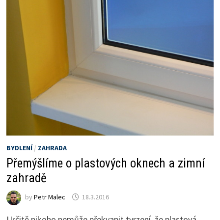
BYDLENÍ
/
ZAHRADA
Přemýšlíme o plastových oknech a zimní
zahradě
by
Petr Malec
18.3.2016
Určitě nikoho nemůže překvapit tvrzení, že plastová