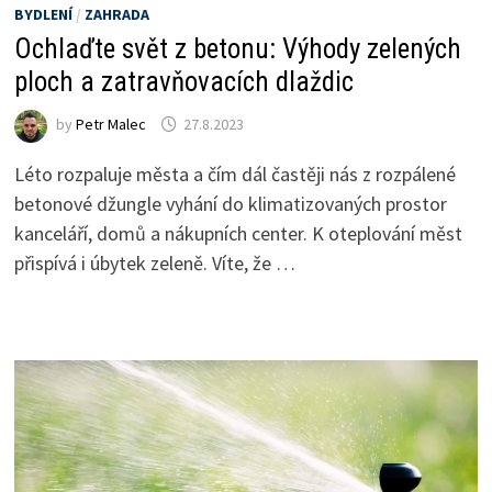
BYDLENÍ
/
ZAHRADA
Ochlaďte svět z betonu: Výhody zelených
ploch a zatravňovacích dlaždic
by
Petr Malec
27.8.2023
Léto rozpaluje města a čím dál častěji nás z rozpálené
betonové džungle vyhání do klimatizovaných prostor
kanceláří, domů a nákupních center. K oteplování měst
přispívá i úbytek zeleně. Víte, že …