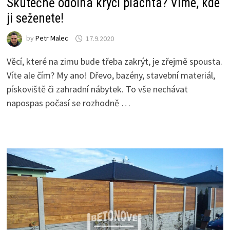
Skutečně odolná krycí plachta? Víme, kde
ji seženete!
by
Petr Malec
17.9.2020
Věcí, které na zimu bude třeba zakrýt, je zřejmě spousta.
Víte ale čím? My ano! Dřevo, bazény, stavební materiál,
pískoviště či zahradní nábytek. To vše nechávat
napospas počasí se rozhodně …