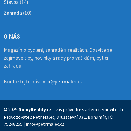
Stavba
(14)
Zahrada
(10)
O NÁS
Magazín o bydlení, zahradě a realitách. Dozvíte se
zajímavé tipy, novinky a rady pro váš dům, byt či
zahradu.
Kontaktujte nás:
info@petrmalec.cz
© 2025
DomyReality.cz
– váš průvodce světem nemovitostí
Provozovatel: Petr Malec, Družstevní 332, Bohumín, IČ:
75248255 |
info@petrmalec.cz