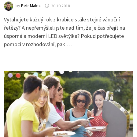
by
Petr Malec
20.10.2018
Vytahujete každý rok z krabice stále stejné vánoční
řetězy? A nepřemýšleli jste nad tím, že je čas přejít na
úsporná a moderní LED světýlka? Pokud potřebujete
pomoci v rozhodování, pak …