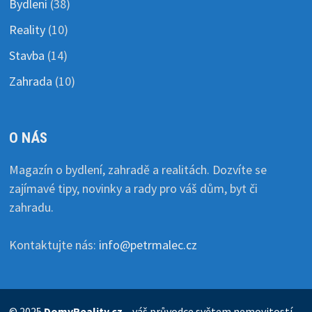
Bydlení
(38)
Reality
(10)
Stavba
(14)
Zahrada
(10)
O NÁS
Magazín o bydlení, zahradě a realitách. Dozvíte se
zajímavé tipy, novinky a rady pro váš dům, byt či
zahradu.
Kontaktujte nás:
info@petrmalec.cz
© 2025
DomyReality.cz
– váš průvodce světem nemovitostí