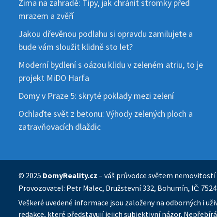
Zima na zahradě: Tipy, jak chránit stromky před
mrazem a zvěří
Jakou dřevěnou podlahu si opravdu zamilujete a
bude vám sloužit klidně sto let?
Moderní bydlení s oázou klidu v zeleném atriu, to je
projekt MiDO Harfa
Domy v Praze 5: skryté poklady mezi zelení
Ochlaďte svět z betonu: Výhody zelených ploch a
zatravňovacích dlaždic
© 2025
DomyReality.cz
– váš průvodce světem nemovitostí
Provozovatel: Petr Malec, Družstevní 332, Bohumín, IČ: 752
Veškeré uvedené informace jsou založeny na odborných i uži
redakce, které představují jejich subjektivní názor. Nepřeb