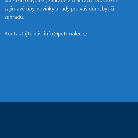
Magazín o bydlení, zahradě a realitách. Dozvíte se
zajímavé tipy, novinky a rady pro váš dům, byt či
zahradu.
Kontaktujte nás:
info@petrmalec.cz