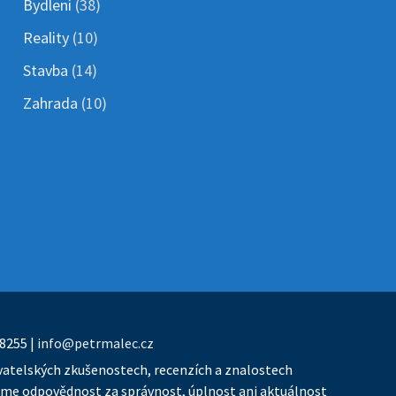
Bydlení
(38)
Reality
(10)
Stavba
(14)
Zahrada
(10)
48255 |
info@petrmalec.cz
vatelských zkušenostech, recenzích a znalostech
íráme odpovědnost za správnost, úplnost ani aktuálnost