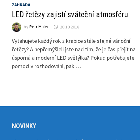
ZAHRADA
LED řetězy zajistí sváteční atmosféru
by
Petr Malec
20.10.2018
Vytahujete každý rok z krabice stále stejné vánoční
řetězy? A nepřemýšleli jste nad tím, že je čas přejít na
úsporná a moderní LED světýlka? Pokud potřebujete
pomoci v rozhodování, pak …
NOVINKY