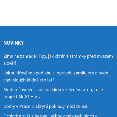
NOVINKY
Zima na zahradě: Tipy, jak chránit stromky před mrazem
a zvěří
Jakou dřevěnou podlahu si opravdu zamilujete a bude
vám sloužit klidně sto let?
Moderní bydlení s oázou klidu v zeleném atriu, to je
projekt MiDO Harfa
Domy v Praze 5: skryté poklady mezi zelení
Ochlaďte svět z betonu: Výhody zelených ploch a