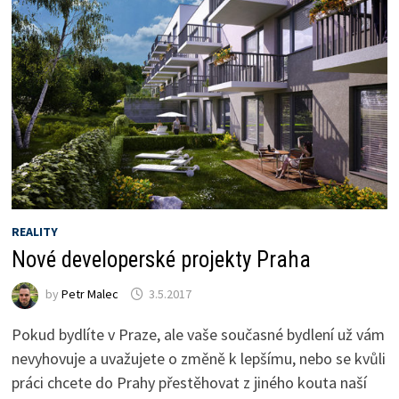
REALITY
Nové developerské projekty Praha
by
Petr Malec
3.5.2017
Pokud bydlíte v Praze, ale vaše současné bydlení už vám
nevyhovuje a uvažujete o změně k lepšímu, nebo se kvůli
práci chcete do Prahy přestěhovat z jiného kouta naší